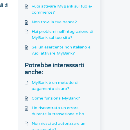
li di
Vuoi attivare MyBank sul tuo e-
commerce?
Non trovi la tua banca?
Hai problemi nell'integrazione di
MyBank sul tuo sito?
Sei un esercente non italiano e
vuoi attivare MyBank?
Potrebbe interessarti
anche:
MyBank è un metodo di
pagamento sicuro?
Come funziona MyBank?
Ho riscontrato un errore
durante la transazione e ho
effettuato un secondo
Non riesci ad autorizzare un
pagamento. Ora ho un doppio
pagamento?