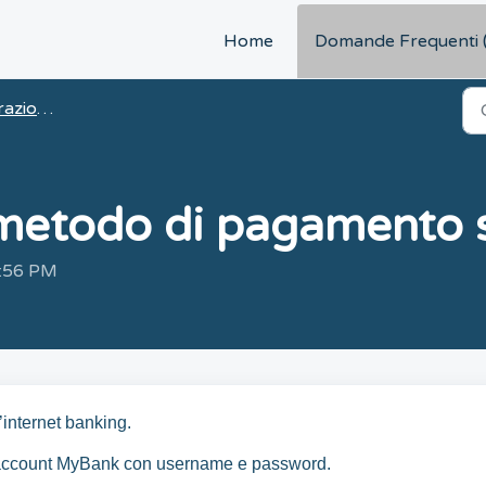
Home
Domande Frequenti 
 di MyBank
metodo di pagamento s
3:56 PM
’internet banking.
o account MyBank con username e password.